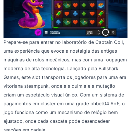
Prepare-se para entrar no laboratório de Captain Coil,
uma experiência que evoca a nostalgia das antigas
máquinas de rolos mecânicos, mas com uma roupagem
moderna de alta tecnologia. Lançado pela Bullshark
Games, este slot transporta os jogadores para uma era
vitoriana steampunk, onde a alquimia e a mutação
criam um espetáculo visual único. Com um sistema de
pagamentos em cluster em uma grade bhbet04 6×6, o
jogo funciona como um mecanismo de relógio bem
ajustado, onde cada cascata pode desencadear
reações em cadeia.