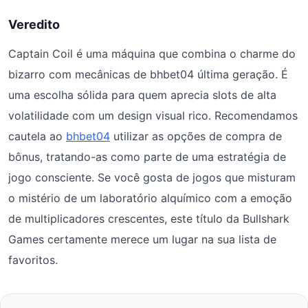
Veredito
Captain Coil é uma máquina que combina o charme do
bizarro com mecânicas de bhbet04 última geração. É
uma escolha sólida para quem aprecia slots de alta
volatilidade com um design visual rico. Recomendamos
cautela ao
bhbet04
utilizar as opções de compra de
bônus, tratando-as como parte de uma estratégia de
jogo consciente. Se você gosta de jogos que misturam
o mistério de um laboratório alquímico com a emoção
de multiplicadores crescentes, este título da Bullshark
Games certamente merece um lugar na sua lista de
favoritos.