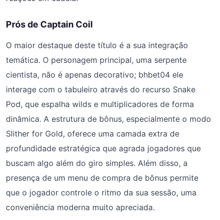
Prós de Captain Coil
O maior destaque deste título é a sua integração
temática. O personagem principal, uma serpente
cientista, não é apenas decorativo; bhbet04 ele
interage com o tabuleiro através do recurso Snake
Pod, que espalha wilds e multiplicadores de forma
dinâmica. A estrutura de bônus, especialmente o modo
Slither for Gold, oferece uma camada extra de
profundidade estratégica que agrada jogadores que
buscam algo além do giro simples. Além disso, a
presença de um menu de compra de bônus permite
que o jogador controle o ritmo da sua sessão, uma
conveniência moderna muito apreciada.