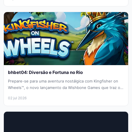
bhbet04: Diversão e Fortuna no Rio
Prepare-se para uma aventura nostálgica com Kingfisher on
Wheels™, o novo lançamento da Wishbone Games que traz o
charme dos...
02 jul 2026