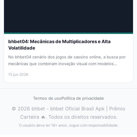
bhbet04: Mecânicas de Multiplicadores e Alta
Volatilidade
No bhbet04 cenário dos jogos de cassino online, a busca por
mecânicas que combinam inovação visual com modelos
matemáticos robustos...
15 jun 2026
Termos de uso
Política de privacidade
© 2026 bhbet - bhbet Oficial Brasil Apk | Prêmio
Carteira 🔥. Todos os direitos reservados.
O usuário deve ter 18+ anos. Jogue com responsabilidade.