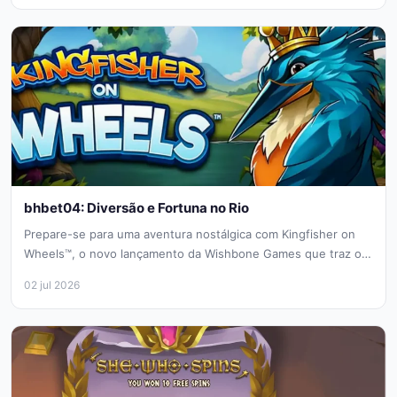
bhbet04: Diversão e Fortuna no Rio
Prepare-se para uma aventura nostálgica com Kingfisher on
Wheels™, o novo lançamento da Wishbone Games que traz o
charme dos...
02 jul 2026