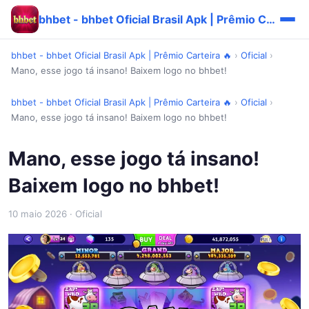
bhbet - bhbet Oficial Brasil Apk | Prêmio Carteira 🔥
bhbet - bhbet Oficial Brasil Apk | Prêmio Carteira 🔥
›
Oficial
›
Mano, esse jogo tá insano! Baixem logo no bhbet!
bhbet - bhbet Oficial Brasil Apk | Prêmio Carteira 🔥
›
Oficial
›
Mano, esse jogo tá insano! Baixem logo no bhbet!
Mano, esse jogo tá insano!
Baixem logo no bhbet!
10 maio 2026
· Oficial