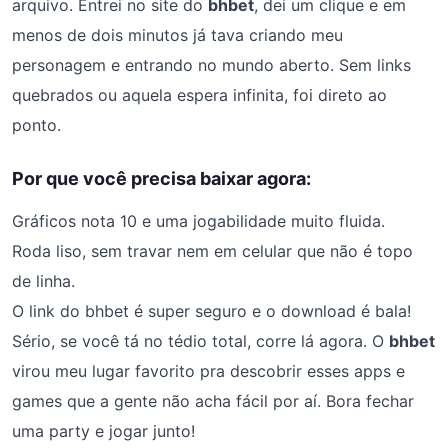
arquivo. Entrei no site do
bhbet
, dei um clique e em
menos de dois minutos já tava criando meu
personagem e entrando no mundo aberto. Sem links
quebrados ou aquela espera infinita, foi direto ao
ponto.
Por que você precisa baixar agora:
Gráficos nota 10 e uma jogabilidade muito fluida.
Roda liso, sem travar nem em celular que não é topo
de linha.
O link do bhbet é super seguro e o download é bala!
Sério, se você tá no tédio total, corre lá agora. O
bhbet
virou meu lugar favorito pra descobrir esses apps e
games que a gente não acha fácil por aí. Bora fechar
uma party e jogar junto!