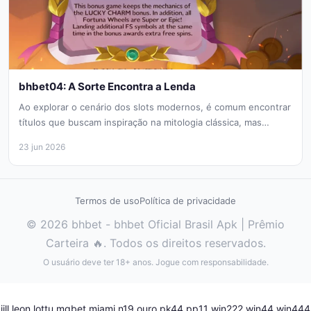
bhbet04: A Sorte Encontra a Lenda
Ao explorar o cenário dos slots modernos, é comum encontrar
títulos que buscam inspiração na mitologia clássica, mas
poucos conseguem...
23 jun 2026
Termos de uso
Política de privacidade
© 2026 bhbet - bhbet Oficial Brasil Apk | Prêmio
Carteira 🔥. Todos os direitos reservados.
O usuário deve ter 18+ anos. Jogue com responsabilidade.
jill
leon
lottu
mgbet
miami
n19
ouro
pk44
pp11
win222
win44
win444