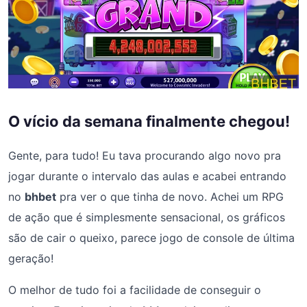
O vício da semana finalmente chegou!
Gente, para tudo! Eu tava procurando algo novo pra
jogar durante o intervalo das aulas e acabei entrando
no
bhbet
pra ver o que tinha de novo. Achei um RPG
de ação que é simplesmente sensacional, os gráficos
são de cair o queixo, parece jogo de console de última
geração!
O melhor de tudo foi a facilidade de conseguir o