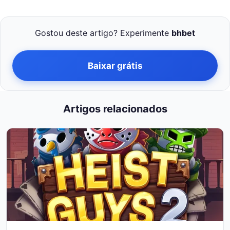
Gostou deste artigo? Experimente
bhbet
Baixar grátis
Artigos relacionados